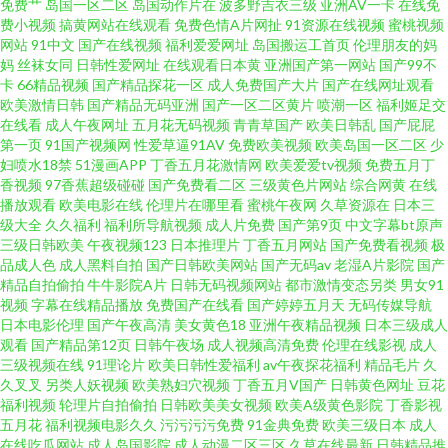
免费艹
岛国一区二区
岛国动作片在
波多野吉衣三级
亚洲AV一卡
在线免
理 影音先锋男潮吹 www91高清 日韩AV黄色网址 超碰97在线人妻 www人人
费小视频
搞黄网站在线观看
免费色情A片网扯
91资源在线视频
蜜桃视频
网站
91中文
国产在线视频
福利爱爱网址
岛国搬运工首页
伦理朋友的妈
妈
丝袜女同
日韩性爱网址
在线观看日本黄
亚洲国产第一网站
国产99不
操 精品自拍tp 日韩成网 自慰网站免费 超碰照片97导航 九九豆花社区 日本一
卡
66精品视频
国产精品探花一区
成人免费国产大片
国产在线网址观看
欧美激情日韩
国产精品无码亚洲
国产一区二区黄片
喷潮一区
福利姬足交
级免费影片 91每日大赛打桩 国产精品私 人人爱超碰 亚洲日韩素人不卡 www
在线看
成人午夜网址
五月花无码视频
青青草国产
欧美日韩乱
国产屁屁
第一页
91国产视频网
性爱草逼91AV
免费欧美视频
欧美岛国一区二区
少
妇喷水18禁
51漫画APP
丁香五月花激情网
欧美爱爱tv视频
免费五月丁
传媒探花 黄涩91大片 欧美女同 51黑料偷拍 福利社免费视频 欧美a级片一区
香视频
97香蕉超级碰碰
国产免费看二区
三级黄色片网站
综合网黄
在线
播放观看
欧美电影在线
伦理片在哪里看
蜜桃午夜网
久草资源在
日本三
超碰97大香蕉 青青操网站 五月天三级网址 丝袜美腿性交 国产成人后入 欧美
级大全
久久福利
福利所导航视频
成人片免费
国产第9页
中文字幕bt原声
三级日韩欧美
午夜视频123
日本推理片
丁香五月网站
国产免费看视频
极
品成人色
成人黑料自拍
国产日韩欧美网站
国产无码av
老湿A片影院
国产
日韩国内 一本道成人在线 肏屄新片 精品福利导航 五月天性爱网站 99精品视
精品自拍偷拍
牛牛影院A片
日韩无码视频网站
都市激情变态另类
男女91
视频
字幕在线精品播放
免费国产在线看
国产婷婷五月天
无码传媒导航
频在线 红日汉AV 日本91网站入口 91fuli在线 成人影片金明 久久香蕉网视频
日本电影伦理
国产午夜高清
美女黄色18
亚洲午夜精品视频
日本三级成人
观看
国产精品第12页
日韩午夜场
成人视频高清免费
伦理在线影视
成人
三级视频在线
91理论片
欧美日韩性爱福利
av午夜探花福利
精品毛片
久
色色导航东京热 91精品变态直播 福利姬社区导航 深夜老司机网站 九九九毛
久叉叉
另类人妖视频
欧美熟妇穴视频
丁香五月V国产
日韩黄色网址
豆花
福利视频
轮理片自拍偷拍
日韩欧美美女视频
欧美A级黄色影院
丁香影视
片在线 五月花成人在线观 国产精品第二页 足交国产在线黑丝 成人看91 老熟
五月花
福利视频电影久久
污污污污免费
91金典免费
欧美三级日本
成人
在线吃瓜网站
成人岛国影院
成人动漫二区三区
久草在线最新
日韩精品推