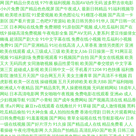
网
国产精品分类在线
97午夜福利视频
岛国AV动作无码
波多野吉依电影
线播放 欧美综合另类 五月天伊人影院 伊人综合香蕉另类 91社黄网 www91福
小h片免费
国产精品色色视屏
国产午夜成人
最新日韩精品
91福利视频导
航
欧美喷水影院
91爱爱视频
欧美色图论坛
91榴莲小视频
国产高清一卡
利 激情性爱人妻 欧美性交网 天天干网 91蜜桃黄 黄色91大片 亚洲另类色图 国
新区
国产看片资源
二色吧97资源站
欧美日韩另类0
91华人
国产日韩一区
二区
日本网站在线免费
免费潮喷
91原创国产视频
成人吃瓜福利
国产在
线9
操碰高清免费视频
午夜电影全集
国产AV无码
人妻系列
爱豆传媒倩女
产剧情三区 美女诱惑 日韩福利社1区 www91做爱 国产精品奇米一区 九九这
幽魂
超清国产剧大全
91中文字幕在线
免费在线小视频
吃瓜福利小视频
免费91
国产日产亚洲精品
91社在线高清
人人草香蕉
激情另类图片
亚洲
里是精品 欧美喉奥在线 日韩一级视频 白丝后入 黄色色情 伦理在线 人人操在
欧美在线观看
成人三级成人三级
欧美老女人bb
日日操第一页
91网豆花
视频
91福利剧场
免费影视观看
91视频国产自拍
国产美女在线视频
欧美
又大
无码四虎
女同激吻视频
极品性爱导航
欧美国产拳交喷奶
中文字幕
线播放 午夜剧场福利 91人妻资源 草逼福利 国产白丝自慰91 久草狼人 欧美色
第三页
超碰成人影视
欧美日韩中文一区
手机看片1204
91色快播
福利撸
影院
激情五月天国产
综合网五月天
美女主播青草
国产高清不卡视频
四
色综合 在线色资源 五月天色播 91视频最新链接 成人午夜AV福利 av老湿影院
虎影视
欧美一区在线
操碰视频
五月天婷婷欧美
欧美大BB
国产福利啪啪
欧洲成人午夜精品
国产精品美乳
男人操蜜桃视频
无码射精网站
18成年人
网站
日本高清电影网
男女啪啪午夜视频
免费电影在线观看
亚洲ab
成人
欧美成区 五月天激情社区 91豆花吃瓜 超碰91人人操 成人Av色情 丁香五月在
少妇视频导航
91国产小青蛙
国产成年免费网站
国产视频高清在线
精品香
蕉
求a片网址
麻豆tv在线观看
在线撸丝片
91草碰
国产成人激情视频
黑料
线综合 男人影院网 男同肛交免费视频 日韩综合 在线亚洲一区网站 国产精选
吃瓜精品偷拍
91大神合集
成人拍拍拍免费
香港伦理剧
日韩大片观看网址
日韩免费电影
91羞羞视频
国产网站
青草全福视在线
性导航影视AV
日本
一级在线视频
国产好片浮力
91久操
国产精品成人在线
精品免费看
人人
AV网站 久久伊人国产 老湿机操 国产精品一二 在线播放传媒视频 成人午夜性
看操碰
午夜伦理电影网
久久国自产拍精品
高清乱码0
国产欧美
日韩三级