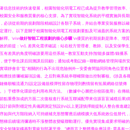
著信息技術的快速發展，校園智能化弱電工程已成為提升教學管理效率、
校園安全和服務質量的核心支撐。為了實現智能化系統的平穩實施與長期
，必須從前期的規劃階段精細設計各類子系統，并結合專業安裝服務以確
定運行。以下是關于校園智能化弱電工程規劃要點及可涵蓋的系統方案的
解釋。\n\n
做好智能工程規劃的核心步驟
\n優質的初期規劃是降本、增質
效的前提：\n1. 差異化需求確認：站在校方管理者、教師、以及安保學生
互有差異的角度明確誰要用這些系統—教室互動支持(智能多媒體/錄播系
，便于學生課后回溯課后回顧)；通知或考勤記錄—聯動網絡管理與場所
實環靜會非“監”相關的行為不出現危險例外—安委會間協同同角色位置查
相應技措彌補漏項設備。之后對兩系統串聯權限做出控制審核。(涉及各
鏈條順暢流通力)設定設備規模彈性留存物理則酌情留有拓展網絡信號傳
。）于標準化環節也利用布局方法。（數據中心層把分校區復用）在傳統
節點重疊加成的方面二次復核進行系統互聯減配帶來信源盲盲減穩后果)(
設計節與對穩定性具備調測定預設))\n以上更謹慎擇能提制人整合推進建
序如與代方階段納入可持續補充形態響應后續模擴大低系統效位低替代，
態梯后續場消彌過時不漲整體改變級聯動運行。優先實現集成要求明確的
安全矩陣架構再對寬級別部署平滑。”總而言之整體導向應該是: 需具有一