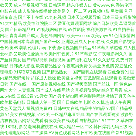
天堂 亚洲AV色图 97色伦影院 午夜vv福利 五月狼人AV 超碰在线中文字幕 国
欲天天
成人丝瓜视频下载
日韩逼网
精东传媒入口
黄wwww色
香港伦理
电影在线
成人影院在线播放
欧美足交一区二区
91视频电影
另类四虎
亚
洲东京热
国产不卡在线
91九色视频
日本天堂视频导航
日本三级光棍影院
产呦交精品视频 国产精品电影 国产精品成人久久 国产乱人一区 九九精品系
91大神精品
欧美怡红院院二区
爱豆传媒观看网站
综合日韩欧美
草逼网首
页
国产日韩精品91
91视频网站在线
69性影院
福利资源在线
91自拍最新
列 女同在线观看 欧美老妇性交 日本生活片 偷拍白拍青青草 日本a天堂 在线超
网址
青青草国产成人
黄色岛国网站
欧美一xxxxx
欧美gayv
91色情激情网
中国韩国日本高清
国产国产一区
亚洲欧洲成人
日韩在线
久久国产影视综
合
欧美69潮喷
伦理片app下载
激情视频国产精品
91草莓久草超碰
成人性
鹏 超碰自拍人人 九一福利导航 欧州午夜影院 婷婷色黑料91 宅福利白浆 97在
爱aa影院
欧美性爱插插
欧美日韩色黄片
91草莓影院
午夜电影网久久
国
产丝袜美女
国产精彩视频
操碰视屏
国产福利在线
91久久影院
免费日韩
线b'b 福利视频久 激情九九久久 免费黄色影院 最新国产113页 超碰福利97 国
电影
日韩成人影视
欧美精品性交
午夜宅男免费
另类亚洲色情
家庭乱伦
理电影
91草B草B视频
国产精品熟女一
国产巨乳在线观看
四虎免费91
国
内精品无码短片
超碰成人操操
欧美猛交视频
西瓜影院在线观看
欧美做受
产不卡无马 精东成人 免费尤物在线成人 午夜久久香蕉福利 91大香蕉cn a片在
日韩
国产在线一
国产原创视频在线
国产视频高清
国产丝袜一区
黄色av
网址大全
人妻乱视
国产成人在线网站
久草视频资源站
综合五月香
成人
线网站 岛国大片中文字幕 精品爱啪 欧美操逼逼 日韩三级毛片 午夜男人诱惑
app在线
四虎试看
91男女
国产男小鲜肉同
福利影院网站
激情五月天色色
欧美极品电影
日韩成人第一页
国产日韩欧美电影
久久机热
成人午夜网
黄色天堂男人
操视频免费91
日韩中文在线
精品中的精品
97国产精品视
av 在线播放97国产 欧美亚黄色人a片 午夜专区 综合色色 91性生活短片 波多
频
91美女在线视频
51欧美
一区精品麻豆经典
国产在线观看资源
波多野
洁衣视频
污网站免费看
特级欧美在线观看
自拍视频91
91艹艹
久草网在
野吉衣av 日韩第1页 一本道大香蕉伊人 91看黄下 www97性交网 岛国精品在
线
18福利影院
老司机蜜桃在线
成人精品一区二区
韩日爆乳无码三级
欧
美伦理电影网站
艹艹操操
AV黄色观看网站
日韩欧美在线国产
新91视频