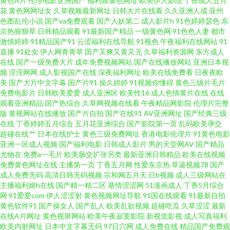
黄色A片
伦理电影亚洲国产
福利姬黄色网址
欧美伊人影院
丁香成人五月
爱 另类射区 日韩99爱 亚洲成人在线播放 91人妻网 超碰97人人干 含羞草91
花
黄色网网址女
久草视频最新网址
日韩大片在线看
久久亚洲人成
亚州
色图乱伦小说
国产va免费观看
国产人妖第二
成人影片h
91色婷婷瑟色
东
京热狠狠草
日韩精品观看
91最新国产精品
一级黄色网
91色色人妻
都市
欧美成人超碰不卡 亚洲成人小说网址 超碰碰国产 韩日一本 欧美日韩国内 丝
激情婷婷
91精品国产91
云涩福利在线导航
91视色
午夜福利在线网站
91
直播
91处女
伊人网青青草
国产又爽又黄又无
久草福利资源网
东方成人
袜熟女91 91韩剧网 www狼友 91少妇福利姬 韩日高清 加勒比91在线 91免费
在线
国产一级免费大片
成年免费视频网站
国产在线播放网站
亚洲日本视
频
淫淫网网
成人影视国产在线
深夜福利网址
欧美在线免费看
日夜夜欧
美
国产大片中文字幕
国产片91
操久婷婷
91视频你懂得
黄色三级片毛片
看片神器 狼友久久 91草网站 91免费国视频 91论坛网址 91资源在线视频 亚
免费电影片
日韩欧美爱爱
成人亚洲区
欧美性16
成人色情黄片在线
在线
观看亚洲精品
国产热综合
久草网视频在线看
午夜精品网影院
伦理片完整
州色区 91在线精品尤物 成人一级a免费 九一福利社 香蕉网站污 超碰福利社
版
黄视网站在线播放
国产片自拍
国产在线91
AV亚洲网址
国产经典三级
在线
丁香婷婷五月综合
五月花亚洲综合
国产影院第一页
乱码欧美孕交
超碰在线艹
日本在线护士
黄色三级免费网址
香港电影伦理片
91黄色电影
狠狠操成人在线 欧美一二三四福利 午夜男人的天堂 91涩涩网站 成人精品视
亚洲一区成人视频
国产福利电影
日韩成人影片
男的天堂网AV
国产精品
尤物在
免费a一毛片
欧美肠交扩张另类
最新亚洲日韩精品
欧美在线视频
频 后入少妇 欧美色图另类图片 伊人婷婷色香五月 ts伪娘网站 国产婷婷五月
免费黄色网址在线
主播第一页
丁香五月网
性爱东京热
草逼视频78
国产
成人免费无码
高清日韩无码视频
宗和网五月天
日b视频
成人三级网站在
主播福利姬h在线
国产精一精二区
基情涩涩网
51漫画成人
丁香5月综合
色 欧美福利性交a 熟女3P内射国产 91论理 超碰人人在线 户外露出 欧美A片视
网
91爱爱com
伊人涩涩射
黄色视频网址导航
91国在线观看
91最新自拍
黄色软件91
国产操女人
国产乱人
欧美乱欲视频
超碰吃瓜
久草涩涩
最新
频 网站96熟女 97人妻在线视频 福利姬电影院 玖玖色资源 日本色情六月天 91
在线A片网址
黄色视屏网站
欧美午夜寂寞影院
新视觉影视
成人写真福利
欧美内射网址
日本中文字幕无码
97日穴网
成人免费在线
精品国产免费观