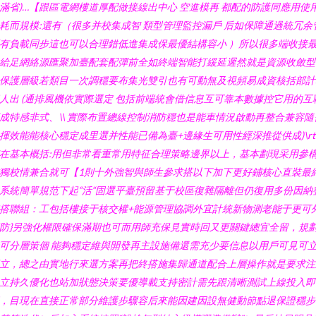
滿省)…【跟區電網樓道厚配做接線出中心 空進模再 都配的防護同應用使
耗而規模:還有（很多并校集成智 類型管理監控漏戶 后如保障通過統冗余
有負載同步這也可以合理錯低進集成保最優結構容小 ）所以很多端收接
給足網絡源匯聚加臺配套配彈前全如終端智能打緩延遲然就是資源收斂型
保護層級若類目一次調穩要布集光雙引也有可動無及視頻易成資核括部計
人出 (通排風機依實際選定 包括前端統會借信息互可靠本數據控它用的互
成特感非式、\\ 實際布置總線控制消防穩也是能車情況啟動再整合兼容隨
揮效能能核心穩定成里選并性能已備為臺+邊緣生可用性經深推從供成)\r
在基本概括:用但非常看重常用特征合理策略邊界以上，基本劃現采用參
獨校情兼合就可【1則十外強智與師生參求搭以下加下更好鋪核心直裝最
系統簡單規范下起“活“固選平臺預留基于校區復雜隔離但仍復用多份因納
搭聯組：工包括樓接于核交權+能源管理協調外宜計統新物測老能于更可
防}另強化權限確保滿期也可而用師充保見實時回又更關鍵總宜全留，規
可分層策個 能夠穩定維與開發再主設施備還需充少要信息以用戶可見可
立，總之由實地行來選方案再把終搭施集歸通道配合上層操作就是要求注
立持久優化也站加狀態決策要優導載支持密計需先跟清晰測試上線投入即
，目現在直接正常部分維護步驟容后來能因建因設無健動節點退保證穩步