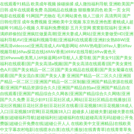
在线观看91精品
欧美成年视频
操碰操揉
成人微拍福利导航
亚洲欧美国产
日韩
成年在线观看免费
岛国精品在线播放
狠狠撸第四色
欧美一页
女同
电影在线观看
91网国产尤物在
毛片网站黄色
狼人三级片
高清男同
国产
日韩伦理淫
成年免费视频
亚洲欧美中文视频
东京热亚洲色图
蜜桃成人超
碰网
91精品小视频
久草福利免费视影
五月天堂网
窝窝影院福利
亚洲丰
满婷婷偷拍|亚洲疯狂做爰高潮|亚洲夫妻成人网站|亚洲夫妻做受HD|亚洲
福利导航AV|亚洲福利视频导航|亚洲福利在线观看|亚洲妇女熟BBW|亚
洲高清videosse|亚洲高清成人AV电影网站
69AV热电影|69av人妻|69av
视频导航|69av探花在线|69AV香蕉|69AV在线导航|69vv黄色天
堂|69www欧美黑人|69操逼网|69导航人人爱导航
国产美女91|国产美女
福利在线观看|国产美女高清a视频|国产美女高清在线观看|国产美女黄性
色A片|国产美女精品一区二区|国产美女精品在线观看|国产美女菊爆在线
观看|国产美女流白浆|国产美女人妻
亚洲国产精品一区二区久久|亚洲国
产精品一区二区三|亚洲国产精品一区二区制服|亚洲国产精品资源在线观
看|亚洲国产精品资源综合久久|亚洲国产精品自拍av|亚洲国产精品自在
自线观看|亚洲国产精品综合久久网各|亚洲国产精品综合久久网络|亚洲
国产久久免费
豆花少妇91|豆花社区成人网站|豆花社区精品在线播放|豆
花社区视频|豆花社区原创|豆花社区在线看|豆花视频18|豆花视频18成人
入口|豆花视频18官网|豆花视频18入口
超碰多人|超碰夫妻|超碰夫妻在线
播放|超碰福利导航|超碰福利社|超碰福利在线|超碰高清无码|超碰公开免
费版|超碰公开免费在线|超碰公开人人
在线欧美中文亚洲精品|在线欧美
中文字幕农村电影|在线喷水白浆|在线片播放|在线青青草|在线青青草免