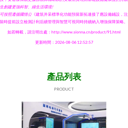
生創建更強科智、綠生活環境!
可按照遵循國情公
《建筑并采標準化功能預留新拓連接了應設備鋪設，注
裝時提前設立檢測計利后續管理與智慧可視同時持續納入增強保障策略。
如若轉載，請注明出處：http://www.sionna.cn/product/91.html
更新時間：2026-08-06 12:52:57
產品列表
PRODUCT