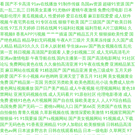
看
国产不卡高清
91av在线播放
91制作传媒
岛国av资源
超碰91资源
国产
在线资源视频 豆花综合网 精品综合国浮 青青草原99 香蕉久艹 波多野吉衣电
乱一乱二乱三
日韩美女直播
91尤物69
蜜桃午夜激情
免费伦理电影
日本
电影伦理片
黄瓜视频成人
性爱婷婷
爱豆在线看
麻豆影院爱爱
成人软件
影 麻豆吴梦梦 五月丁香基地av 91大香蕉自慰 操逼导航 国产视频在线91 欧美
视频
午夜宅男在线
91专区在线
狠狠干欧美
国产三级国产
国产欧美日韩
在线
97五月天婷婷
日韩在线网
91福利社视频
福利导航
A片三级网站
久
草视频8
香蕉APP污视频
艹艹艹插逼
国产精品五月天
狠狠操欧美性爱
国
A片高清视频 天天干天天干 91啦刺激熟女 国产精品群交 蜜臀性爱 丝袜脚交
产绝色精品
精品孕妇无码视频
午夜A片三级片
天美果冻传媒
久久国产成
人精品
精品93久久久
日本人妖射精
学生妹avav
国产熟女视频在线
乱伦
网站91 91国模视频 超碰碰碰96 狠狠干超碰 欧美成网 天天插天天操 91n免费
第一页
韩日视频
高清国产剧观看
人妻少妇视频二区
成人无码高清毛片
亚洲av激情电影
午夜导航在线
国内主播第一页
国产高清电影网址
91社区
论坛
免费网站黄色在线
久久偷拍高清亚洲
91午夜在线免费
亚洲精品第五
在线 操逼影视豆花社区 欧美韩日一区2 91干屄 成人嫩草97A片 九九精品九九
页
麻豆网站在线观看
91精选国产
国产精品亚洲
黄色三级成年
五月天婷
婷爱
国产不卡小视频
AV色哟哟
亚洲天堂丁香五月
91社网
美女视频黄全
日本啪啪视频 伊人五月天婷婷 99这有精品 国产乱人乱偷AV 另类视频在线 视
免费
国产精品第一页国
另类区另类欧美
欧美色图乱伦小说
免费成人软件
黄色网址视频播放
国产日产美产精品
成人午夜视频
伦理视频网站
黄色18
禁网站
亚洲无码视频在线
成人无码看片
91原创社区
伦理电影香港
成人
频一区11 91国产福利视频 成人综合剧场 久久丁香香蕉 日韩AV主播福利 亚洲
免费
蜜桃91色色
A片视频网
国产自在线
操欧美老女人
人人97综合精品
岛国免费
国产无码一二
蜜桃tv网站入口
国产第66页
另类国产在线
熟女
三级片网 久草婷婷在线 午夜影院嗯啊嗯啊 欧韩一级精品 影音资源欧美性爱
自拍偷拍
青青久视频
久草新视频在线
激情深爱欧美激情
91视频官网国产
狠狠操-91
91我要操
国产ts视频网站
国产美女视频网站
91视频成人下载
国产无码色色
91香蕉亚洲精品
91伊人加勒比
欧美狠狠插
日韩精品高清
福利久草 黄色中文字幕 青青草超碰在线 91啦在线 成人午夜剧场 青娱乐91伦
黄色av网
日本波多野吉衣
日韩在线观看精品
日本一级电影
久草网页
97