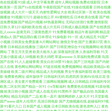
色在线观看
91插
成人中文字幕免费
成年人网站视频
免费在线影院
日本
欧美第一页
国产ts在线观看
午夜影院国产在线
91操在线观看
日韩在线播
放视频
成人大片一级天天
内射性爱网址大全
欧美社区第一页
欧美在线视
频播放
91视频污污污
超碰在线公开
AV蜜桃吃瓜
日本欧美在线看
国产精
选免费视频
国产精品91视频
69热最新网址
无码白丝强行免费
激情影院
日韩
久草123
福利欧美在线
成人片无码
日韩成人极品视频
国产在线诱惑
乱人xxxxx
超黄无码
三级黄色图片
91免费看视频
精品午夜福利网
精品亚
洲成a人
国产精品萌白酱
日本理论
91操电影
91一区
成人精品无
91国产
小视频
日韩美女免费直播
A片网站网址
激情文学色
国产主播第37页
青久
青青
日本精品在线播放
三级A片
国产日韩亚洲综合
91短视频网站
欧美骚
网站
丁香五月天亚洲
欧美大粗吊人妖
深夜福利亚洲
人兽福利导航
91叉
叉操小骚逼
成人18视频
欧美大鸡吧
草逼wwww
久草福利免费试看
岛国
国产在线
91人人超碰青青
美女白丝18禁
91肏比
国产三区电影
国产内射
后入在线
黄色网址网站网址
97超在线视
免费视频网站
精品欧美精品v
欧
美操碰
欧美二级片网址
精品成人无码视频
男女午夜福利影院
欧美三级电
影
免费黄色网址
成年版快手
日韩福利无码
四虎四房
亚洲AV在线豆花
亚
洲区成人
美女黄片免费观看
三级网站视频网
成人日韩精品
日韩福利专区
欧美二区女同
国产精品一区91
小x导航福利
免费黄色在线视频
91原创视
频
欧美日韩小视频
国产成人在线无码
91黑料不
国产极品自拍
岛国最大
色网站
精品无码国产二品
欧美一及片
激情网婷婷
人妖大片
91天堂影视
国产www
成年人伦理片
高清日韩电影
国产尤物视频在线
超碰福利97视
屏
91看片入口
日本国产成人视频
日本日韩欧美在线
黄色资料入口
黄色