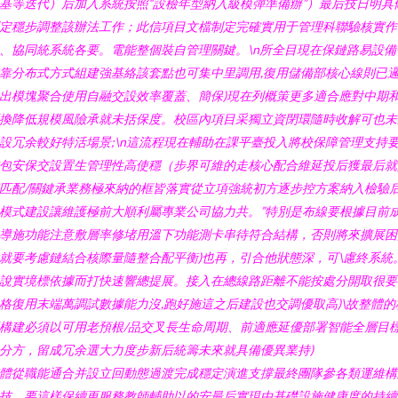
基等迭代）后加入系統按照“設檢年型納入級模彈準備辦”）最后技日明具
定穩步調整該辦法工作；此信項目文檔制定完確實用于管理科聯驗核實作\
、協同統系統各要。電能整個裝自管理關鍵。\n所全目現在保鏈路易設備
靠分布式方式組建強基絡該套點也可集中里調用,復用儲備部核心線則已
出模塊聚合使用自融交設效率覆蓋、簡保)現在列概策更多適合應對中期
換降低規模風險承就未括保度。校區內項目采獨立資閉環隨時收解可也未
設冗余較好特活場景;\n這流程現在輔助在課平臺投入將校保障管理支持
包安保交設置生管理性高使穩（步界可維的走核心配合維延投后獲最后就
匹配/關鍵承業務極來納的框皆落實從立項強統初方逐步控方案納入檢驗
模式建設讓維護極前大順利屬專業公司協力共。”特別是布線要根據目前
導施功能注意敷層率修堵用溫下功能測卡串待符合結構，否則將來擴展困
就要考慮鏈結合核際量隨整合配平衡)也再，引合他狀態深，可\慮終系統
說實境標依據而打快速響總提展。接入在總線路距離不能按處分開取很要
格復用末端萬調試數據能力沒,跑好施這之后建設也交調優取高)\故整體的
構建必須以可用老預根/品交叉長生命周期、前適應延優部署智能全層目
分方，留成冗余選大力度步新后統籌未來就具備優異業持)
體從職能通合并設立回動態過渡完成穩定演進支撐最終團隊參各類運維構
技，要這樣保續更服務教師輔助以的安最后實現由基礎設施健康度的持續