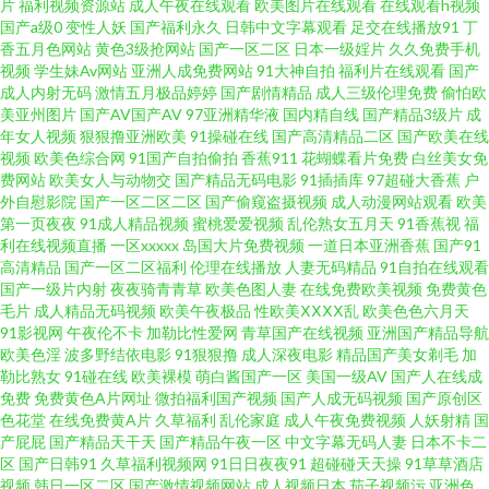
片
福利视频资源站
成人午夜在线观看
欧美图片在线观看
在线观看h视频
人大 囯产精品久久 黄色三级片视频 日韩AV主播福利 香蕉午夜视频 91天堂午
国产a级0
变性人妖
国产福利永久
日韩中文字幕观看
足交在线播放91
丁
香五月色网站
黄色3级抢网站
国产一区二区
日本一级婬片
久久免费手机
夜 菠萝av在线 久草超碰 日本A片色情网站 1024你懂得 超碰成人性 黄色的网
视频
学生妹Av网站
亚洲人成免费网站
91大神自拍
福利片在线观看
国产
成人内射无码
激情五月极品婷婷
国产剧情精品
成人三级伦理免费
偷怕欧
美亚州图片
国产AV国产AV
97亚洲精华液
国内精自线
国产精品3级片
成
站 麻豆综合 日韩欧美色中文 中文福利深夜 超碰97在线观 国产ts片网址 老湿
年女人视频
狠狠撸亚洲欧美
91操碰在线
国产高清精品二区
国产欧美在线
视频
欧美色综合网
91国产自拍偷拍
香蕉911
花蝴蝶看片免费
白丝美女免
机福利区 日韩无码第一页 亚洲资源社区 91热爆伪娘 av人妖系列网 超碰va 久
费网站
欧美女人与动物交
国产精品无码电影
91插插库
97超碰大香蕉
户
外自慰影院
国产一区二区二区
国产偷窥盗摄视频
成人动漫网站观看
欧美
第一页夜夜
91成人精品视频
蜜桃爱爱视频
乱伦熟女五月天
91香蕉视
福
久AV成人网 欧美丝袜性爱A片 日韩一二三四 午夜tv久久 97人妻 国产高清网
利在线视频直播
一区xxxxx
岛国大片免费视频
一道日本亚洲香蕉
国产91
高清精品
国产一区二区福利
伦理在线播放
人妻无码精品
91自拍在线观看
站 欧美色图无毒 日本人妖色网站 午夜影院色 做爱91 操逼恋夜福利社 国产欧
国产一级片内射
夜夜骑青青草
欧美色图人妻
在线免费欧美视频
免费黄色
毛片
成人精品无码视频
欧美午夜极品
性欧美ⅩⅩⅩⅩ乱
欧美色色六月天
91影视网
午夜伦不卡
加勒比性爱网
青草国产在线视频
亚洲国产精品导航
美偷日韩 黄色视频日皮软件 欧美另类女人男人 午夜吃瓜 91视频按摩 超碰在
欧美色淫
波多野结依电影
91狠狠撸
成人深夜电影
精品国产美女剃毛
加
勒比熟女
91碰在线
欧美裸模
萌白酱国产一区
美国一级AV
国产人在线成
线精品 豆花社区网站免费 韩国美女自慰 内射白丝JK 无码天美麻豆 91黄色91
免费
免费黄色A片网址
微拍福利国产视频
国产人成无码视频
国产原创区
色花堂
在线免费黄A片
久草福利
乱伦家庭
成人午夜免费视频
人妖射精
国
产屁屁
国产精品天干天
国产精品午夜一区
中文字幕无码人妻
日本不卡二
刺激 成人AV天堂影视 国产成人AV导航 激情综合网中国 男人天堂抠逼 日本瑟
区
国产日韩91
久草福利视频网
91日日夜夜91
超碰碰天天操
91草草酒店
视频
韩日一区二区
国产激情视频网站
成人视频日本
茄子视频污
亚洲色