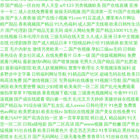
荐
国产精品一区自拍
男人天堂
a片123
另类视频欧美
国产在线直播
亚洲
女做爱一区 91九色高潮
卡一卡二
成人在线免费看黄
操操无码视频
国产高清第一页
91国产在线播
放
国产女人夜夜做
国产在线小视频
91com
91豆花成人
哪里有A片网址
精产国品
香蕉视频国产精品
91九色福利
成人国产无线视
欧美日韩性生活
片
国产伦理剧
国产精品无套无码
成年人网站免费
国产精品1000
91九色
在线视频
日本伦理片在线
三级无码在线天堂
久久成人亚洲
日本中文视频
在线
伦理剧推荐
国产成人精品日本
97甜桃品种介绍
91插插插
欧美SE第
二页
毛片内射女
激情另类欧美一二
国产色视频
孕妇三级av无码
日韩欧
美色综合
美女社区成人
在线免费看片
日本一级
国产传媒视频网站
免费
观看污网站
最新激情h网站
国产喷浆抽搐
宅男久久国产精品
国产乱肥老
妇
最新福利影院
欧美人妖视频网站
窝窝午夜理论
久草视频深夜福利
波
多野步中文字幕
日韩福利网址导航
91精品国产社区
超碰无码在线
欧美日
韩高清免费
国产激情视频三区
宅男福利在线播放
91视频污导航
国产啪亚
洲国
欧美性爱密臀
疯狂少妇喷潮
欧美肏屄一区二区
国产乱伦免费观看
偷拍草草草
97狠狠插
香蕉视频下载污版
三级黄色视频网址
午夜99
91日
逼视频
国产成在线观看
萌白酱一线天
乱伦五月天婷婷
美腿丝袜在线观看
国产精品3p
91综合碰
国产乱女乱
成人xxxxx
日韩伦理片
91色爱
免费黄
色av网址
欧美肥老妇
欧美在线tv
加勒比在线视屏
国产美女在线免费
91
香蕉污APP
国产高清自拍一区
第一页草草影院
韩日成人
精品福利
91天
堂一区二区
日韩a级电影
国产二区高清
国产www视频
国产粉嫩
国产男女
猛视频
91社在线看
欧美日韩黄色片
变态另态另类2
91李宗精品
黑丝袜自
慰喷水
乱伦五月
国产无码网站
三级无毒免费
青青草51
91丝袜在线
91九