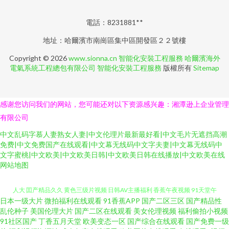
電話：8231881**
地址：哈爾濱市南崗區集中區開發區２２號樓
Copyright © 2026
www.sionna.cn
智能化安裝工程服務
哈爾濱海外
電氣系統工程總包有限公司
智能化安裝工程服務
版權所有
Sitemap
感谢您访问我们的网站，您可能还对以下资源感兴趣：湘潭逊上企业管理
有限公司
中文乱码字慕人妻熟女人妻|中文伦理片最新最好看|中文毛片无遮挡高潮
免费|中文免费国产在线观看|中文幕无线码中文字夫妻|中文幕无线码中
文字蜜桃|中文欧美|中文欧美日韩|中文欧美日韩在线播放|中文欧美在线
网站地图
日本一级大片
微拍福利在线观看
91香蕉APP
国产二区三区
国产精品性
亚洲色情小说网 国产精品精品国产 亚洲老司机www 91先生大战琪琪 超碰人
乱伦种子
美国伦理大片
国产二区在线观看
美女伦理视频
福利偷拍小视频
91社区国产
丁香五月天堂
欧美变态一区
国产综合在线观看
国产免费一级