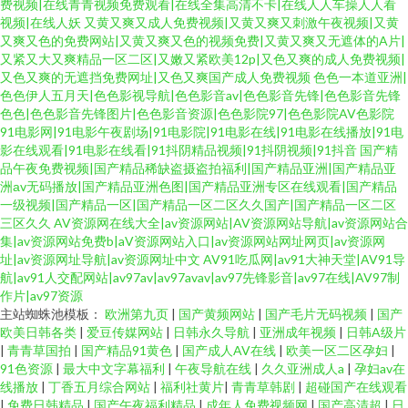
费视频|在线青青视频免费观看|在线全集高清不卡|在线人人车操人人看
视频|在线人妖
又黄又爽又成人免费视频|又黄又爽又刺激午夜视频|又黄
又爽又色的免费网站|又黄又爽又色的视频免费|又黄又爽又无遮体的A片|
又紧又大又爽精品一区二区|又嫩又紧欧美12p|又色又爽的成人免费视频|
又色又爽的无遮挡免费网址|又色又爽国产成人免费视频
色色一本道亚洲|
色色伊人五月天|色色影视导航|色色影音av|色色影音先锋|色色影音先锋
色色|色色影音先锋图片|色色影音资源|色色影院97|色色影院AV色影院
91电影网|91电影午夜剧场|91电影院|91电影在线|91电影在线播放|91电
影在线观看|91电影在线看|91抖阴精品视频|91抖阴视频|91抖音
国产精
品午夜免费视频|国产精品稀缺盗摄盗拍福利|国产精品亚洲|国产精品亚
洲аv无码播放|国产精品亚洲色图|国产精品亚洲专区在线观看|国产精品
一级视频|国产精品一区|国产精品一区二区久久国产|国产精品一区二区
三区久久
AV资源网在线大全|av资源网站|AV资源网站导航|av资源网站合
集|av资源网站免费b|aV资源网站入口|av资源网站网址网页|av资源网
址|av资源网址导航|av资源网址中文
AV91吃瓜网|av91大神天堂|AV91导
航|av91人交配网站|av97av|av97avav|av97先锋影音|av97在线|AV97制
作片|av97资源
主站蜘蛛池模板：
欧洲第九页
|
国产黄频网站
|
国产毛片无码视频
|
国产
欧美日韩各类
|
爱豆传媒网站
|
日韩永久导航
|
亚洲成年视频
|
日韩A级片
|
青青草国拍
|
国产精品91黄色
|
国产成人AV在线
|
欧美一区二区孕妇
|
91色资源
|
最大中文字幕福利
|
午夜导航在线
|
久久亚洲成人a
|
孕妇av在
线播放
|
丁香五月综合网站
|
福利社黄片
|
青青草韩剧
|
超碰国产在线观看
|
免费日韩精品
|
国产午夜福利精品
|
成年人免费视频网
|
国产高清超
|
日