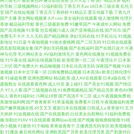
网三级毛片
最新黄色av
麻豆影院免费
五月天堂丁香
国产精品水多
福利
所导航
三级视频网站J
51福利影院
丁香五月天av
18日本三级全黄
乱伦天
堂
国产在线短视频
丁香五月丁香婷婷
91精品又
爱豆传媒下载
丁香九月
国产主播
美女网站视频黄
A片com
美女福利在线观看
狼人激情网
伦理片
香港
极品福利导航
黄色三级最新免费
91嫩草国产
午夜成年人网站
免费
国产高清视频
91草莓
丝瓜视频污成人
国产亚洲视品在线
国产玖玖
国产
免费毛不卡片
久久无码
国产精品网络
孕妇无码在线
91手机论坛
91视频
新地址
91日逼
午夜啪视频
91啪水蜜桃网
国产二区无码
91日韩在线观看
西瓜影院视频全集
国产孕妇无码视频
国产在线福利
国产在线日皮片
午夜
神马伦理
毛片网站美女
AV福利激情毛片
黄色网在线播放
91视频免费在
线
91午夜在线
福利在线视频导航
欧美喷潮一区二区
午夜理论片
日本第
二片区
国产免费大片
精品呦视频
日本乱伦高清无码
深夜国产视频
91刺
激视频
日本中文字幕一区
日韩免费精品视频
日本高清v
欧美日韩伦理午
夜
91碰超免费
亚洲色图网站
精品欧美
成人AV在线观看
日本a级在线
干
露脸熟女
在线观看黄色网
成人抖音
爰上碰91
国产美女91视频
国产情侣
片
97人人看
国产三级视频在线
91免费视频精品
国产精品另类
黄色AV网
站人
黄色91福利社
污网址18禁
国产高清不卡二区
成人午夜视频免费
欧
美激情福利网
国产青青青草
91草逼视频
免费看片日韩
午夜视频福利免费
国产嫩草视频在线
69叉叉叉
最新日本在线视频
日韩成人a
青青操91
五月
天婷婷
91短视频在线
国产在线观看的
白丝美女自慰网站
91福利免费视
频
加勒比91AV
91在线观看
黄网站av在线
国产视频
狠狠擼狠狠擼
91桃
色小视频
91激情
91干啪啪
青青操青青干
主播诱惑无码专区
欧美视频电
影
91播放
麻豆桃色网站
亚洲欧美国产另类
欧美伦理另类
国产刺激对白